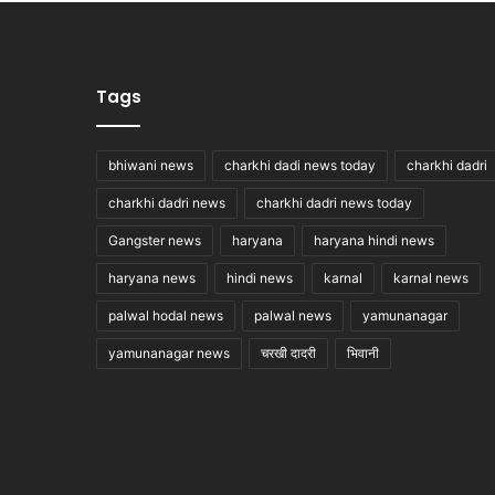
Tags
bhiwani news
charkhi dadi news today
charkhi dadri
charkhi dadri news
charkhi dadri news today
Gangster news
haryana
haryana hindi news
haryana news
hindi news
karnal
karnal news
palwal hodal news
palwal news
yamunanagar
yamunanagar news
चरखी दादरी
भिवानी