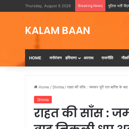
Thursday, August 6 2026
Breaking News
पुलिस भर्ती पीएम
KALAM BAAN
HOME
मनोरंजन
हरियाणा
अपराध
राजनीति
नौकरि
Home
/
Shimla
/
राहत की साँस : जमकर पूरी रात बारिश के बा
Shimla
राहत की साँस : जम