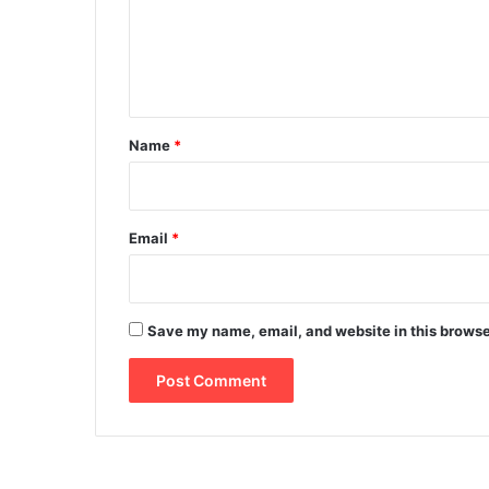
m
e
n
t
*
Name
*
Email
*
Save my name, email, and website in this browse