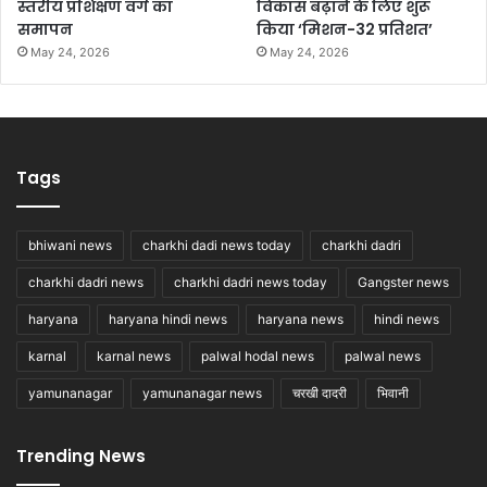
स्तरीय प्रशिक्षण वर्ग का
विकास बढ़ाने के लिए शुरू
समापन
किया ‘मिशन-32 प्रतिशत’
May 24, 2026
May 24, 2026
Tags
bhiwani news
charkhi dadi news today
charkhi dadri
charkhi dadri news
charkhi dadri news today
Gangster news
haryana
haryana hindi news
haryana news
hindi news
karnal
karnal news
palwal hodal news
palwal news
yamunanagar
yamunanagar news
चरखी दादरी
भिवानी
Trending News