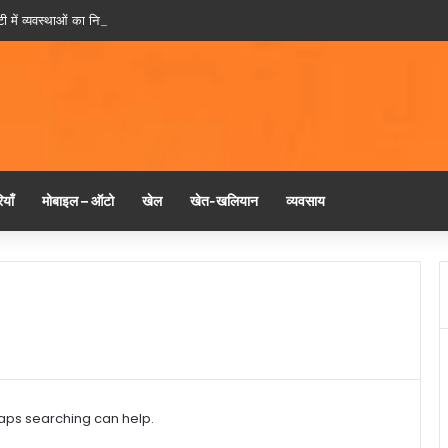
ी में व्यवस्थाओं का निरीक्षण करने स्वयं पहुंचे मुख्यमंत्री नायब सिंह सैनी
याँ
मोबाइल – ऑटो
खेल
खेत-खलियान
व्यवसाय
haps searching can help.