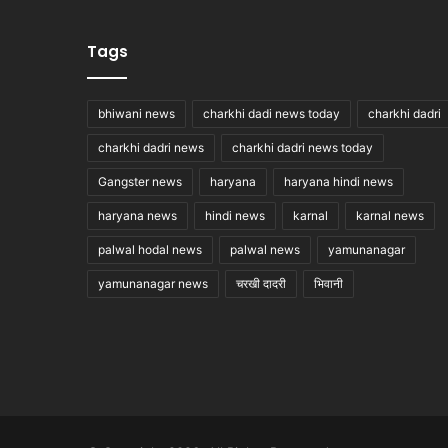
Tags
bhiwani news
charkhi dadi news today
charkhi dadri
charkhi dadri news
charkhi dadri news today
Gangster news
haryana
haryana hindi news
haryana news
hindi news
karnal
karnal news
palwal hodal news
palwal news
yamunanagar
yamunanagar news
चरखी दादरी
भिवानी