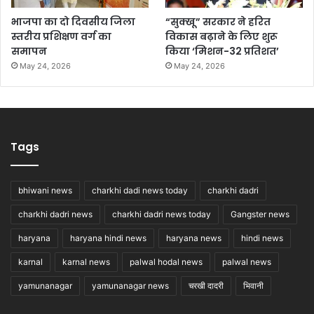
भाजपा का दो दिवसीय जिला
“सुक्खू” सरकार ने हरित
स्तरीय प्रशिक्षण वर्ग का
विकास बढ़ाने के लिए शुरू
समापन
किया ‘मिशन-32 प्रतिशत’
May 24, 2026
May 24, 2026
Tags
bhiwani news
charkhi dadi news today
charkhi dadri
charkhi dadri news
charkhi dadri news today
Gangster news
haryana
haryana hindi news
haryana news
hindi news
karnal
karnal news
palwal hodal news
palwal news
yamunanagar
yamunanagar news
चरखी दादरी
भिवानी