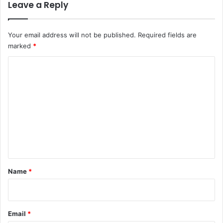
Leave a Reply
Your email address will not be published.
Required fields are
marked
*
C
o
m
m
e
n
t
*
Name
*
Email
*