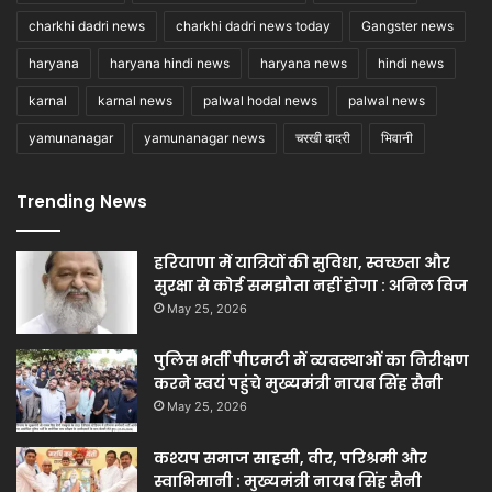
charkhi dadri news
charkhi dadri news today
Gangster news
haryana
haryana hindi news
haryana news
hindi news
karnal
karnal news
palwal hodal news
palwal news
yamunanagar
yamunanagar news
चरखी दादरी
भिवानी
Trending News
हरियाणा में यात्रियों की सुविधा, स्वच्छता और
सुरक्षा से कोई समझौता नहीं होगा : अनिल विज
May 25, 2026
पुलिस भर्ती पीएमटी में व्यवस्थाओं का निरीक्षण
करने स्वयं पहुंचे मुख्यमंत्री नायब सिंह सैनी
May 25, 2026
कश्यप समाज साहसी, वीर, परिश्रमी और
स्वाभिमानी : मुख्यमंत्री नायब सिंह सैनी