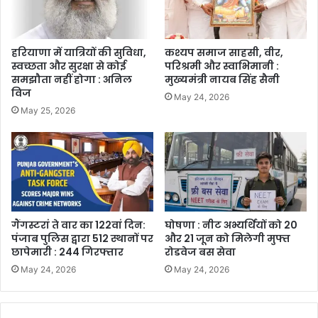
हरियाणा में यात्रियों की सुविधा,
कश्यप समाज साहसी, वीर,
स्वच्छता और सुरक्षा से कोई
परिश्रमी और स्वाभिमानी :
समझौता नहीं होगा : अनिल
मुख्यमंत्री नायब सिंह सैनी
विज
May 24, 2026
May 25, 2026
गैंगस्टरां ते वार का 122वां दिन:
घोषणा : नीट अभ्यर्थियों को 20
पंजाब पुलिस द्वारा 512 स्थानों पर
और 21 जून को मिलेगी मुफ्त
छापेमारी : 244 गिरफ्तार
रोडवेज बस सेवा
May 24, 2026
May 24, 2026