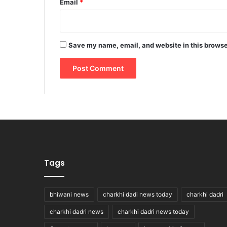
Email
*
Save my name, email, and website in this browse
Tags
bhiwani news
charkhi dadi news today
charkhi dadri
charkhi dadri news
charkhi dadri news today