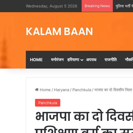
Wednesday, August 5 2026
Breaking News
पुलिस भर्ती प
KALAM BAAN
HOME
मनोरंजन
हरियाणा
अपराध
राजनीति
नौकरि
Home
/
Haryana
/
Panchkula
/
भाजपा का दो दिवसीय जिला स
Panchkula
भाजपा का दो दिवस