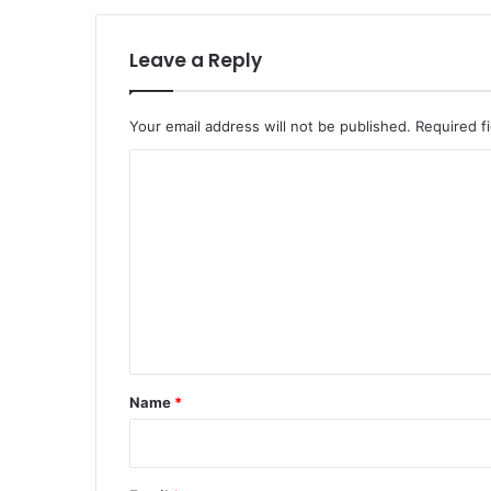
Leave a Reply
Your email address will not be published.
Required f
C
o
m
m
e
n
t
*
Name
*