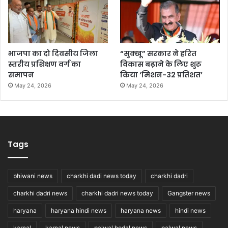
भाजपा का दो दिवसीय जिला
“सुक्खू” सरकार ने हरित
स्तरीय प्रशिक्षण वर्ग का
विकास बढ़ाने के लिए शुरू
समापन
किया ‘मिशन-32 प्रतिशत’
May 24, 2026
May 24, 2026
Tags
bhiwani news
charkhi dadi news today
charkhi dadri
charkhi dadri news
charkhi dadri news today
Gangster news
haryana
haryana hindi news
haryana news
hindi news
karnal
karnal news
palwal hodal news
palwal news