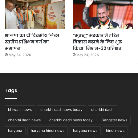
भाजपा का दो दिवसीय जिला
“सुक्खू” सरकार ने हरित
स्तरीय प्रशिक्षण वर्ग का
विकास बढ़ाने के लिए शुरू
समापन
किया ‘मिशन-32 प्रतिशत’
May 24, 2026
May 24, 2026
Tags
bhiwani news
charkhi dadi news today
charkhi dadri
charkhi dadri news
charkhi dadri news today
Gangster news
haryana
haryana hindi news
haryana news
hindi news