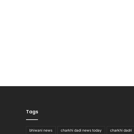
Tags
bhiwani news
charkhi dadi news today
charkhi dadri