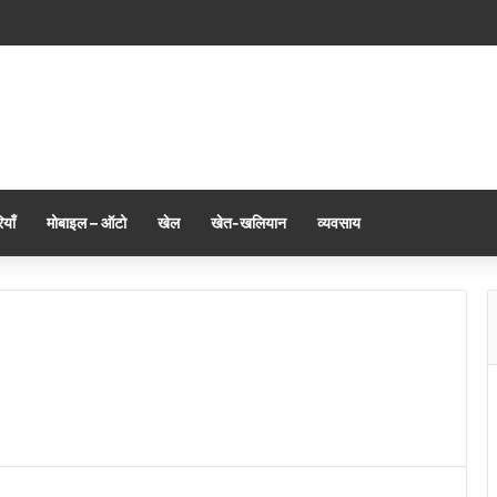
याँ
मोबाइल – ऑटो
खेल
खेत-खलियान
व्यवसाय