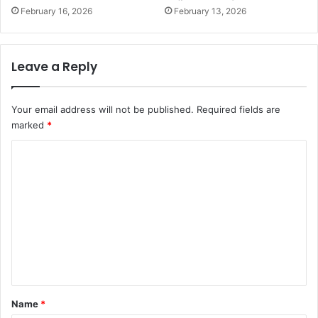
February 16, 2026
February 13, 2026
Leave a Reply
Your email address will not be published.
Required fields are
marked
*
C
o
m
m
e
n
t
*
Name
*