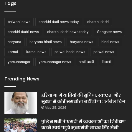
Tags
bhiwani news
charkhi dadi news today
charkhi dadri
charkhi dadri news
charkhi dadri news today
Gangster news
haryana
haryana hindi news
haryana news
hindi news
karnal
karnal news
palwal hodal news
palwal news
yamunanagar
yamunanagar news
चरखी दादरी
भिवानी
Trending News
हरियाणा में यात्रियों की सुविधा, स्वच्छता और
सुरक्षा से कोई समझौता नहीं होगा : अनिल विज
May 25, 2026
पुलिस भर्ती पीएमटी में व्यवस्थाओं का निरीक्षण
करने स्वयं पहुंचे मुख्यमंत्री नायब सिंह सैनी