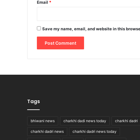
Email
*
Save my name, email, and website in this browse
Tags
bhiwani news
charkhi dadi news today
charkhi dadri
charkhi dadri news
charkhi dadri news today