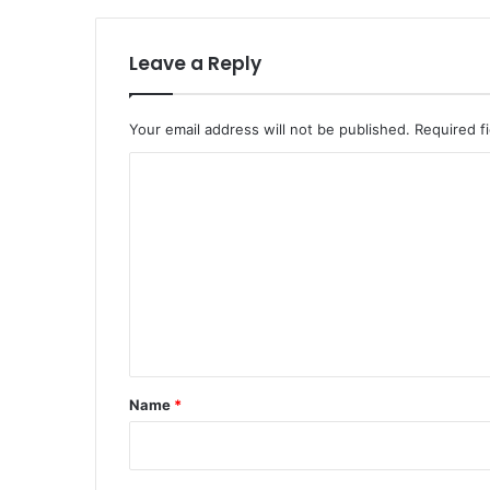
Leave a Reply
Your email address will not be published.
Required f
C
o
m
m
e
n
t
*
Name
*