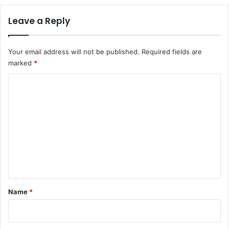
Leave a Reply
Your email address will not be published.
Required fields are
marked
*
C
o
m
m
e
n
t
*
Name
*