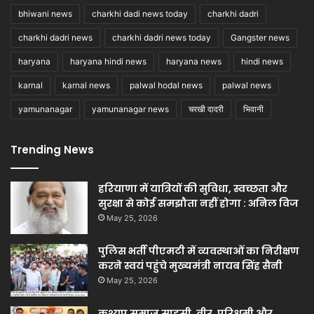
bhiwani news
charkhi dadi news today
charkhi dadri
charkhi dadri news
charkhi dadri news today
Gangster news
haryana
haryana hindi news
haryana news
hindi news
karnal
karnal news
palwal hodal news
palwal news
yamunanagar
yamunanagar news
चरखी दादरी
भिवानी
Trending News
हरियाणा में यात्रियों की सुविधा, स्वच्छता और
सुरक्षा से कोई समझौता नहीं होगा : अनिल विज
May 25, 2026
पुलिस भर्ती पीएमटी में व्यवस्थाओं का निरीक्षण
करने स्वयं पहुंचे मुख्यमंत्री नायब सिंह सैनी
May 25, 2026
कश्यप समाज साहसी, वीर, परिश्रमी और