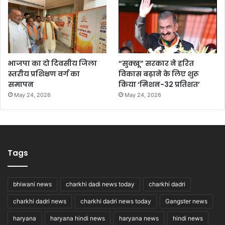
भाजपा का दो दिवसीय जिला
“सुक्खू” सरकार ने हरित
स्तरीय प्रशिक्षण वर्ग का
विकास बढ़ाने के लिए शुरू
समापन
किया ‘मिशन-32 प्रतिशत’
May 24, 2026
May 24, 2026
Tags
bhiwani news
charkhi dadi news today
charkhi dadri
charkhi dadri news
charkhi dadri news today
Gangster news
haryana
haryana hindi news
haryana news
hindi news