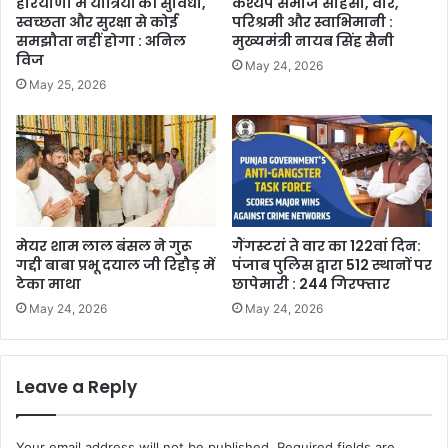
हरियाणा में यात्रियों की सुविधा,
कश्यप समाज साहसी, वीर,
स्वच्छता और सुरक्षा से कोई
परिश्रमी और स्वाभिमानी :
समझौता नहीं होगा : अनिल
मुख्यमंत्री नायब सिंह सैनी
विज
May 24, 2026
May 25, 2026
मेयर शाम लाल बंसल ने गुरू
गैंगस्टरां ते वार का 122वां दिन:
गद्दी बाबा प्रभू दयाल जी रिहौड़ में
पंजाब पुलिस द्वारा 512 स्थानों पर
टेका माथा
छापेमारी : 244 गिरफ्तार
May 24, 2026
May 24, 2026
Leave a Reply
Your email address will not be published.
Required fields are