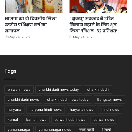
भाजपा का दो दिवसीय जिला
“सुक्खू” सरकार ने हरित
स्तरीय प्रशिक्षण वर्ग का
विकास बढ़ाने के लिए शुरू
समापन
किया ‘मिशन-32 प्रतिशत’
May 24, 2026
May 24, 2026
Tags
bhiwani news
charkhi dadi news today
charkhi dadri
charkhi dadri news
charkhi dadri news today
Gangster news
haryana
haryana hindi news
haryana news
hindi news
karnal
karnal news
palwal hodal news
palwal news
yamunanagar
yamunanagar news
चरखी दादरी
भिवानी