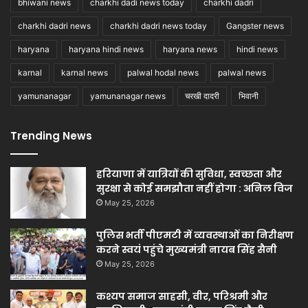
bhiwani news
charkhi dadi news today
charkhi dadri
charkhi dadri news
charkhi dadri news today
Gangster news
haryana
haryana hindi news
haryana news
hindi news
karnal
karnal news
palwal hodal news
palwal news
yamunanagar
yamunanagar news
चरखी दादरी
भिवानी
Trending News
हरियाणा में यात्रियों की सुविधा, स्वच्छता और
सुरक्षा से कोई समझौता नहीं होगा : अनिल विज
May 25, 2026
पुलिस भर्ती पीएमटी में व्यवस्थाओं का निरीक्षण
करने स्वयं पहुंचे मुख्यमंत्री नायब सिंह सैनी
May 25, 2026
कश्यप समाज साहसी, वीर, परिश्रमी और