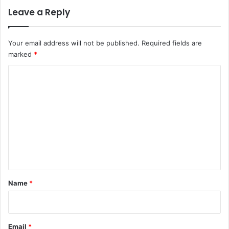
Leave a Reply
Your email address will not be published.
Required fields are
marked
*
C
o
m
m
e
n
t
*
Name
*
Email
*