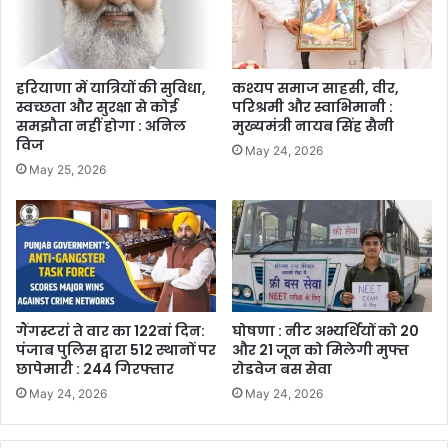
हरियाणा में यात्रियों की सुविधा,
कश्यप समाज साहसी, वीर,
स्वच्छता और सुरक्षा से कोई
परिश्रमी और स्वाभिमानी :
समझौता नहीं होगा : अनिल
मुख्यमंत्री नायब सिंह सैनी
विज
May 24, 2026
May 25, 2026
गैंगस्टरां ते वार का 122वां दिन:
घोषणा : नीट अभ्यर्थियों को 20
पंजाब पुलिस द्वारा 512 स्थानों पर
और 21 जून को मिलेगी मुफ्त
छापेमारी : 244 गिरफ्तार
रोडवेज बस सेवा
May 24, 2026
May 24, 2026