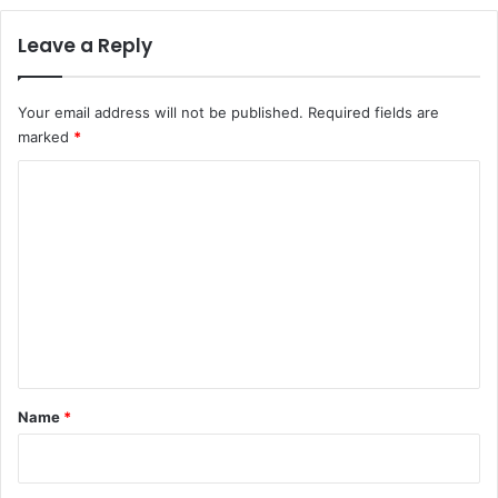
Leave a Reply
Your email address will not be published.
Required fields are
marked
*
C
o
m
m
e
n
t
*
Name
*