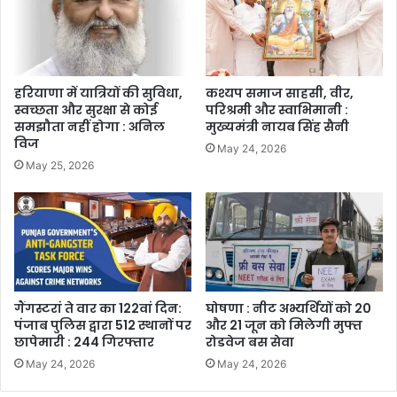
हरियाणा में यात्रियों की सुविधा,
कश्यप समाज साहसी, वीर,
स्वच्छता और सुरक्षा से कोई
परिश्रमी और स्वाभिमानी :
समझौता नहीं होगा : अनिल
मुख्यमंत्री नायब सिंह सैनी
विज
May 24, 2026
May 25, 2026
गैंगस्टरां ते वार का 122वां दिन:
घोषणा : नीट अभ्यर्थियों को 20
पंजाब पुलिस द्वारा 512 स्थानों पर
और 21 जून को मिलेगी मुफ्त
छापेमारी : 244 गिरफ्तार
रोडवेज बस सेवा
May 24, 2026
May 24, 2026