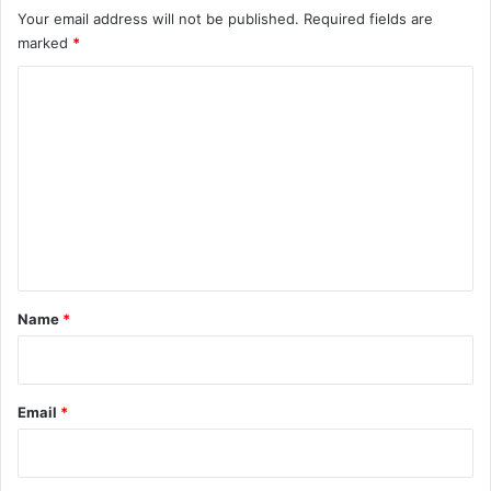
Your email address will not be published.
Required fields are
marked
*
C
o
m
m
e
n
t
*
Name
*
Email
*