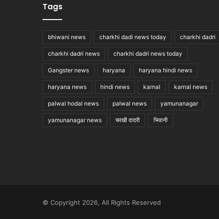
Tags
bhiwani news
charkhi dadi news today
charkhi dadri
charkhi dadri news
charkhi dadri news today
Gangster news
haryana
haryana hindi news
haryana news
hindi news
karnal
karnal news
palwal hodal news
palwal news
yamunanagar
yamunanagar news
चरखी दादरी
भिवानी
© Copyright 2026, All Rights Reserved