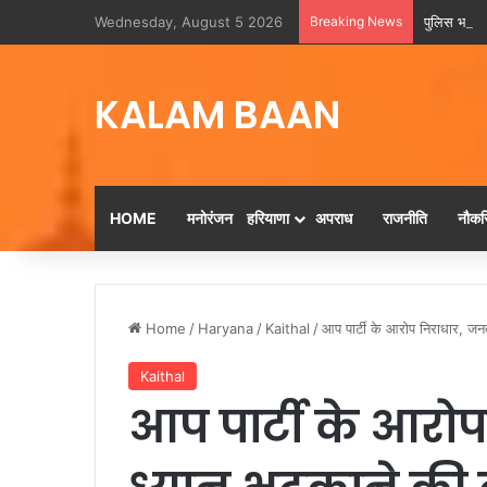
Wednesday, August 5 2026
Breaking News
पुलिस भर्ती प
KALAM BAAN
HOME
मनोरंजन
हरियाणा
अपराध
राजनीति
नौकरि
Home
/
Haryana
/
Kaithal
/
आप पार्टी के आरोप निराधार, ज
Kaithal
आप पार्टी के आरो